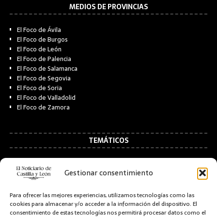
MEDIOS DE PROVINCIAS
El Foco de Ávila
El Foco de Burgos
El Foco de León
El Foco de Palencia
El Foco de Salamanca
El Foco de Segovia
El Foco de Soria
El Foco de Valladolid
El Foco de Zamora
TEMÁTICOS
Social Media Business
Gestionar consentimiento
Come Sano y Haz Deporte
Educación y Tecnología
Para ofrecer las mejores experiencias, utilizamos tecnologías como las
cookies para almacenar y/o acceder a la información del dispositivo. El
consentimiento de estas tecnologías nos permitirá procesar datos como el
AGENCIA DE MEDIOS